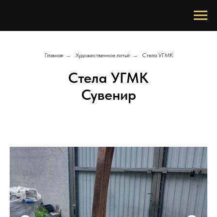
Главная
→
Художественное литьё
→
Стела УГМК
Стела УГМК
Сувенир