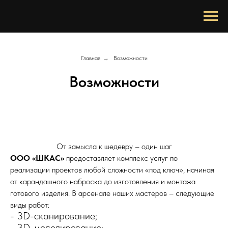
Главная
→
Возможности
Возможности
От замысла к шедевру
–
один шаг
ООО «ШКАС»
предоставляет комплекс услуг по
реализации проектов любой сложности «под ключ», начиная
от карандашного наброска до изготовления и монтажа
готового изделия. В арсенале наших мастеров
–
следующие
виды работ:
- 3D-сканирование;
- 3D-моделирование;