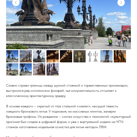
Словно стражи границы между шумной стоянкой и торжественным променадом,
выстроился ряд исполинских фонарей, чья монументальность отсылает к
классическому архитектурному ордеру.
В основе каждого – скрытый от глаз стальной «скелет», несущий тяжесть
изящного бронзового литья. У подножия, на массивных плинтах, замерли
бронзовые грифоны. Их рождение – синтез искусства и технологий: скульптурный
оригинал был создан в цифровой форме, и уже с виртуальной модели на ЧПУ-
станках изготовлена модельная оснастка для литья методом ЛВМ.