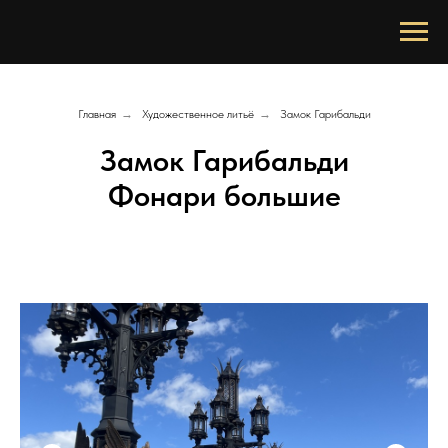
Главная
→
Художественное литьё
→
Замок Гарибальди
Замок Гарибальди
Фонари большие